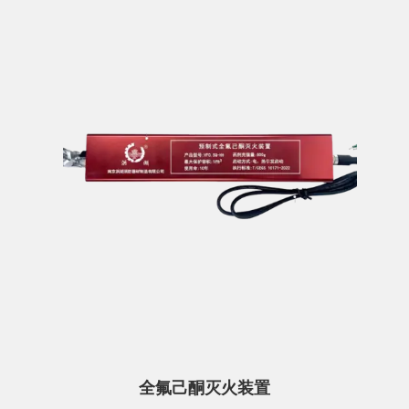
全氟己酮灭火装置